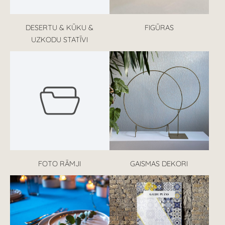
DESERTU & KŪKU &
FIGŪRAS
UZKODU STATĪVI
FOTO RĀMJI
GAISMAS DEKORI