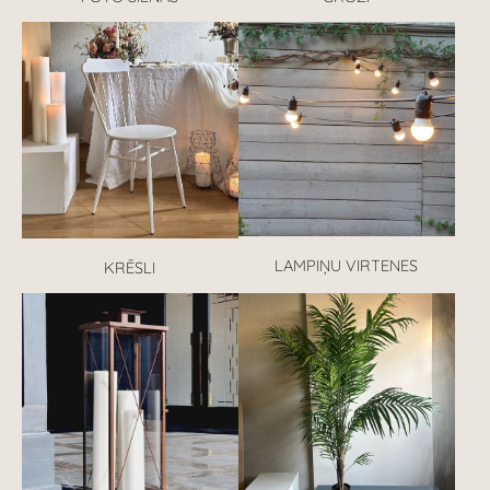
LAMPIŅU VIRTENES
KRĒSLI