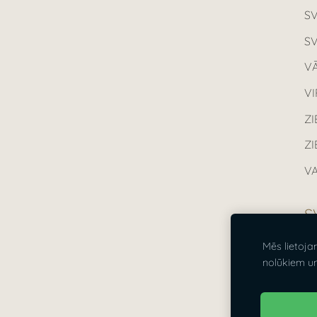
S
S
VĀ
V
ZI
Z
VA
S
Mēs lietoja
Vi
nolūkiem u
21