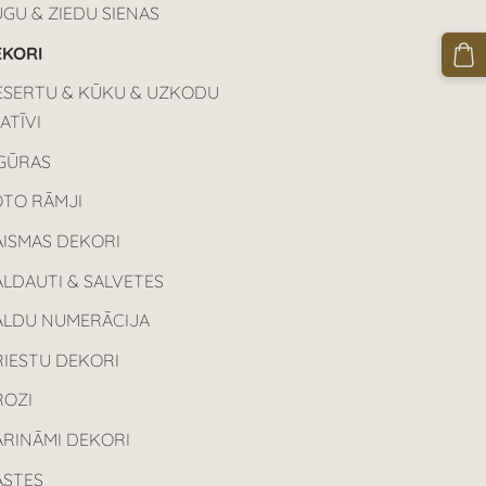
GU & ZIEDU SIENAS
EKORI
ESERTU & KŪKU & UZKODU
ATĪVI
IGŪRAS
OTO RĀMJI
AISMAS DEKORI
LDAUTI & SALVETES
ALDU NUMERĀCIJA
RIESTU DEKORI
ROZI
ARINĀMI DEKORI
ASTES