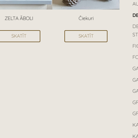
AU
D
ZELTA ĀBOLI
Čiekuri
D
ST
SKATĪT
SKATĪT
F
F
G
GA
G
G
G
K
K