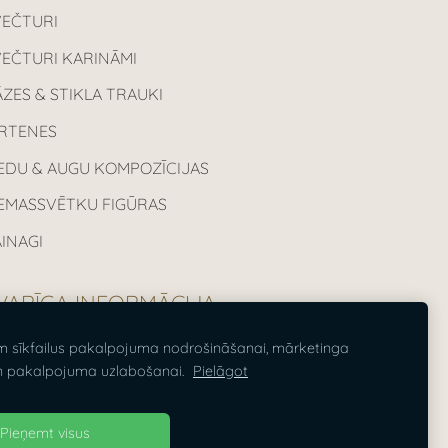
VEČTURI
VEČTURI KARINĀMI
ZES & STIKLA TRAUKI
IRTENES
EDU & AUGU KOMPOZĪCIJAS
IEMASSVĒTKU FIGŪRAS
INAGI
VARĪGA INFORMĀCIJA
m sīkfailus pakalpojuma nodrošināšanai, mārketinga
sas cenas norādītas ieskaitot PVN
n pakalpojuma uzlabošanai.
Pielāgot
%.
Pieņemt visus