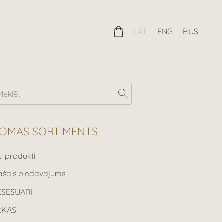
LAT
ENG
RUS
OMAS SORTIMENTS
si produkti
ašais piedāvājums
KSESUĀRI
RKAS