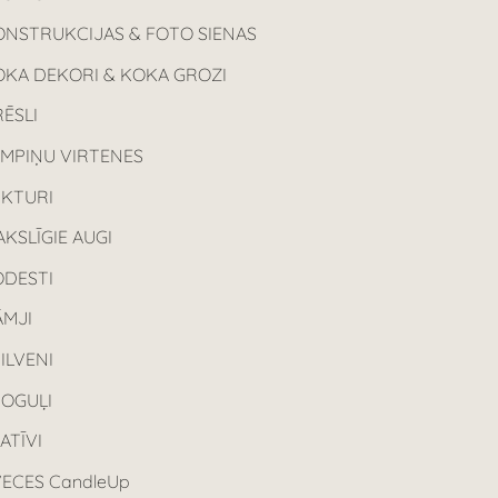
ONSTRUKCIJAS & FOTO SIENAS
OKA DEKORI & KOKA GROZI
ĒSLI
AMPIŅU VIRTENES
UKTURI
KSLĪGIE AUGI
ODESTI
ĀMJI
ILVENI
POGUĻI
ATĪVI
ECES CandleUp