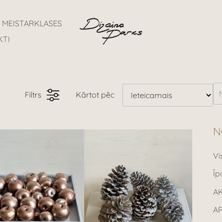
MEISTARKLASES
KTI
Filtrs
Kārtot pēc
N
Vi
Īp
A
A