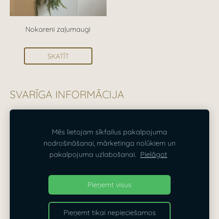
Nokareni zaļumaugi
SKATĪT
SVARĪGA INFORMĀCIJA
Visas cenas norādītas ieskaitot PVN 21%.
Mēs lietojam sīkfailus pakalpojuma
nodrošināšanai, mārketinga nolūkiem un
SĪKDATNES
pakalpojuma uzlabošanai.
Pielāgot
Dizaina Parks — dekorēšana Rīgā, Pierīgā un visā
Pieņemt visus
Latvijā
Pieņemt tikai nepieciešamos