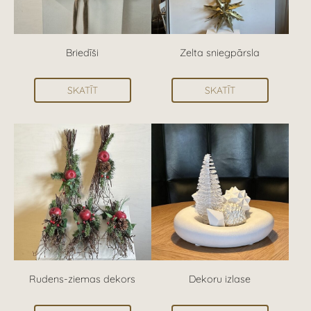
Briedīši
Zelta sniegpārsla
SKATĪT
SKATĪT
Rudens-ziemas dekors
Dekoru izlase