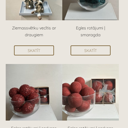
Ziemassvētku vecītis ar
Egles rotājumi |
draugiem
smaragda
SKATĪT
SKATĪT