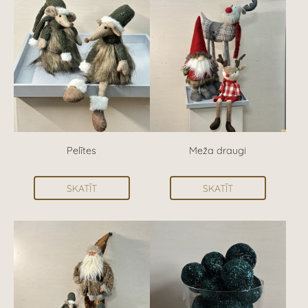
Pelītes
Meža draugi
SKATĪT
SKATĪT