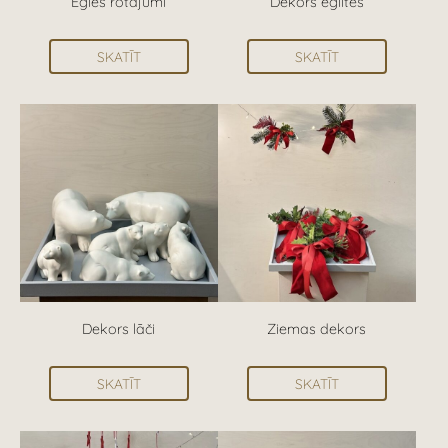
Egles rotājumi
Dekors eglītes
SKATĪT
SKATĪT
Dekors lāči
Ziemas dekors
SKATĪT
SKATĪT