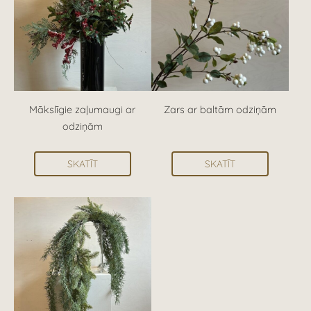
Mākslīgie zaļumaugi ar
Zars ar baltām odziņām
odziņām
SKATĪT
SKATĪT