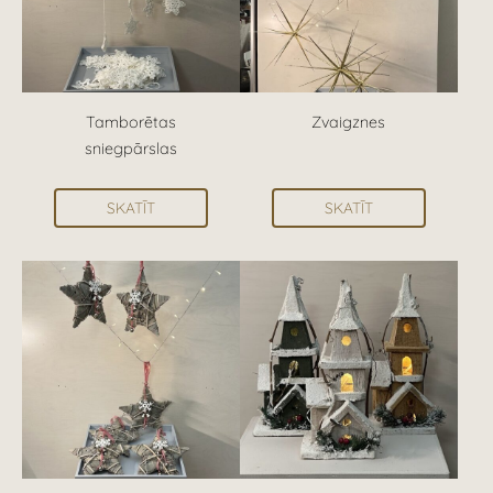
Tamborētas
Zvaigznes
sniegpārslas
SKATĪT
SKATĪT