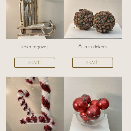
Koka ragavas
Čukuru dekors
SKATĪT
SKATĪT