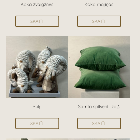
Koka zvaigznes
Koka mājiņas
SKATĪT
SKATĪT
Rūķi
Samta spilveni | zaļš
SKATĪT
SKATĪT