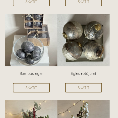
SKATĪT
SKATĪT
Bumbas eglei
Egles rotājumi
SKATĪT
SKATĪT