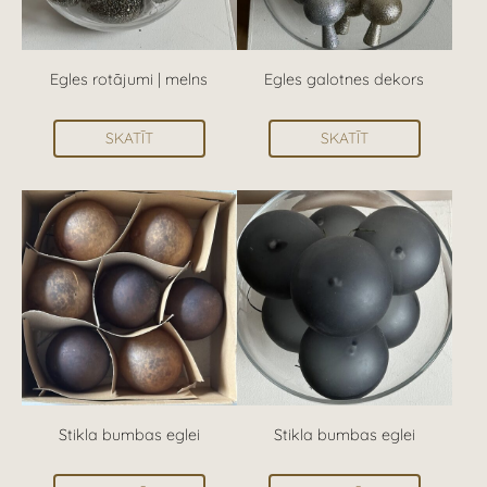
Egles rotājumi | melns
Egles galotnes dekors
SKATĪT
SKATĪT
Stikla bumbas eglei
Stikla bumbas eglei