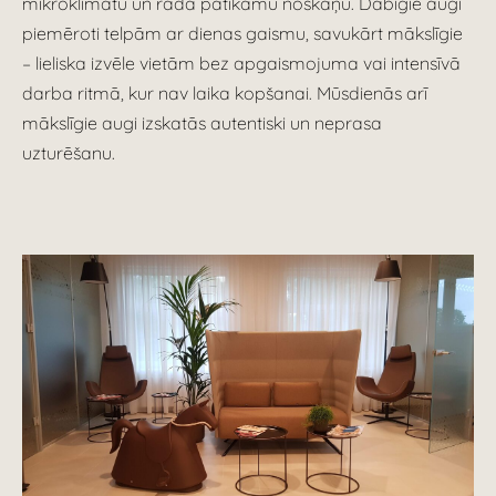
mikroklimatu un rada patīkamu noskaņu. Dabīgie augi
piemēroti telpām ar dienas gaismu, savukārt mākslīgie
– lieliska izvēle vietām bez apgaismojuma vai intensīvā
darba ritmā, kur nav laika kopšanai. Mūsdienās arī
mākslīgie augi izskatās autentiski un neprasa
uzturēšanu.