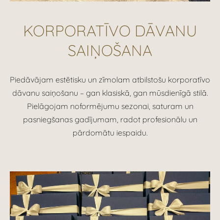
KORPORATĪVO DĀVANU
SAIŅOŠANA
Piedāvājam estētisku un zīmolam atbilstošu korporatīvo
dāvanu saiņošanu – gan klasiskā, gan mūsdienīgā stilā.
Pielāgojam noformējumu sezonai, saturam un
pasniegšanas gadījumam, radot profesionālu un
pārdomātu iespaidu.