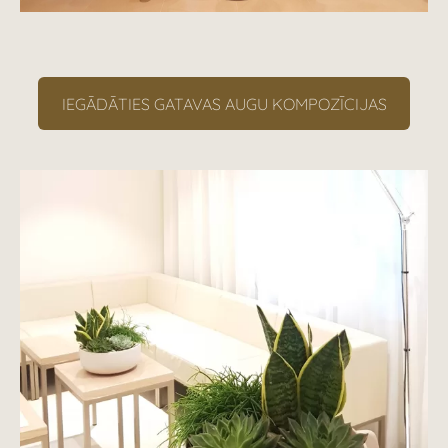
IEGĀDĀTIES GATAVAS AUGU KOMPOZĪCIJAS