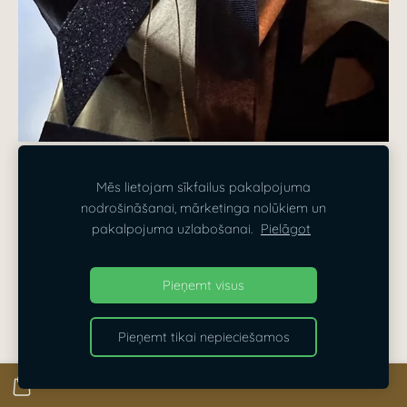
Mēs lietojam sīkfailus pakalpojuma
nodrošināšanai, mārketinga nolūkiem un
pakalpojuma uzlabošanai.
Pielāgot
Pieņemt visus
Pieņemt tikai nepieciešamos