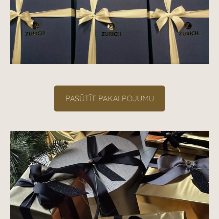
PASŪTĪT PAKALPOJUMU