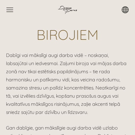
BIROJIEM
Dabīgi vai mākslīgi augi darba vidē – noskaņai,
labsajūtai un iedvesmai.
Zaļumi biroja vai mājas darba
zonā nav tikai estētisks papildinājums – tie rada
harmonisku un patīkamu vidi, kas veicina radošumu,
samazina stresu un palīdz koncentrēties. Neatkarīgi no
tā, vai izvēlies dzīvīgus, kopšanu prasošus augus vai
kvalitatīvus mākslīgos risinājumus, zaļie akcenti telpā
sniedz sajūtu par dzīvību un līdzsvaru.
Gan dabīgie, gan mākslīgie augi darba vidē uzlabo