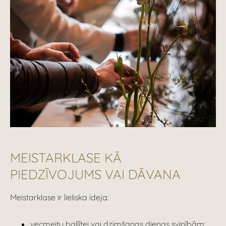
MEISTARKLASE KĀ
PIEDZĪVOJUMS VAI DĀVANA
Meistarklase ir lieliska ideja:
vecmeitu ballītei vai dzimšanas dienas svinībām;