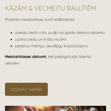
KĀZĀM & VECMEITU BALLĪTĒM
Radoša meistarklase, kurā dalībnieces:
izveido ziedu rotu, pušķi vai galda dekora akcentu
uzzina ziedu un krāsu nozīmi
piedzīvo mierīgu, sievišķīgu kopā būšanu.
Meistarklases datumi:
tiek pielāgoti pēc klienta
vēlmēm
UZZINĀT VAIRĀK