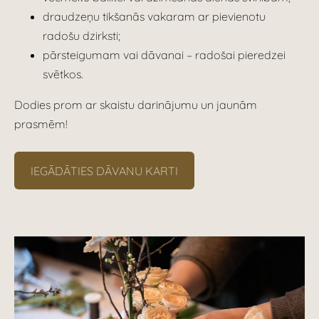
draudzeņu tikšanās vakaram ar pievienotu
radošu dzirksti;
pārsteigumam vai dāvanai – radošai pieredzei
svētkos.
Dodies prom ar skaistu darinājumu un jaunām
prasmēm!
IEGĀDĀTIES DĀVANU KARTI