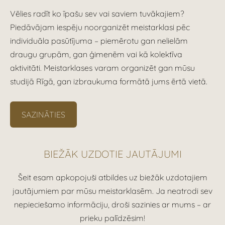
Vēlies radīt ko īpašu sev vai saviem tuvākajiem?
Piedāvājam iespēju noorganizēt meistarklasi pēc
individuāla pasūtījuma – piemērotu gan nelielām
draugu grupām, gan ģimenēm vai kā kolektīva
aktivitāti. Meistarklases varam organizēt gan mūsu
studijā Rīgā, gan izbraukuma formātā jums ērtā vietā.
SAZINĀTIES
BIEŽĀK UZDOTIE JAUTĀJUMI
Šeit esam apkopojuši atbildes uz biežāk uzdotajiem
jautājumiem par mūsu meistarklasēm. Ja neatrodi sev
nepieciešamo informāciju, droši sazinies ar mums – ar
prieku palīdzēsim!