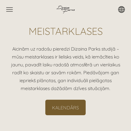
MEISTARKLASES
Aicinām uz radošu pieredzi Dizaina Parks studijā –
mūsu meistarklases ir lielisks veids, kā iemācīties ko
jaunu, pavadīt laiku radošā atmosfērā un vienlaikus
radīt ko skaistu ar savām rokām. Piedāvājam gan
iepriekš plānotas, gan individuāli pielāgotas
meistarklases dažādām dzīves situācijām.
KALENDĀRS