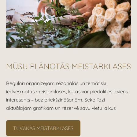
MŪSU PLĀNOTĀS MEISTARKLASES
Regulāri organizējam sezonālas un tematiski
iedvesmotas meistarklases, kurās var piedalīties ikviens
interesents – bez priekšzināšanām. Seko līdzi
aktuālajam grafikam un rezervē savu vietu laikus!
TUVĀKĀS MEISTARKLASES