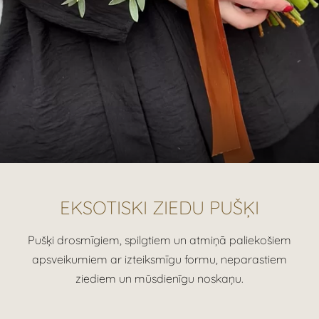
EKSOTISKI ZIEDU PUŠĶI
Pušķi drosmīgiem, spilgtiem un atmiņā paliekošiem
apsveikumiem ar izteiksmīgu formu, neparastiem
ziediem un mūsdienīgu noskaņu.