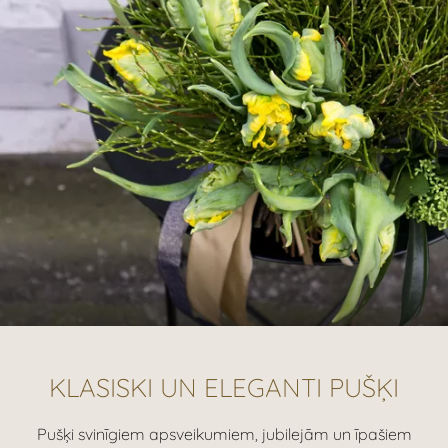
KLASISKI UN ELEGANTI PUŠĶI
Pušķi svinīgiem apsveikumiem, jubilejām un īpašiem