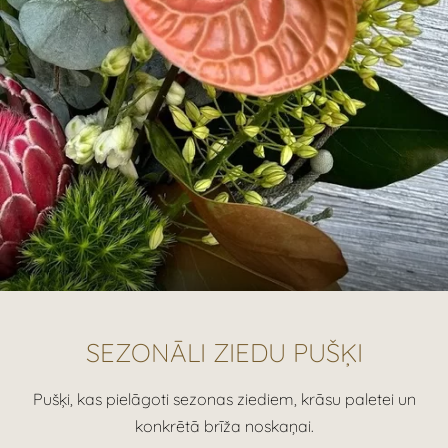
SEZONĀLI ZIEDU PUŠĶI
Pušķi, kas pielāgoti sezonas ziediem, krāsu paletei un
konkrētā brīža noskaņai.