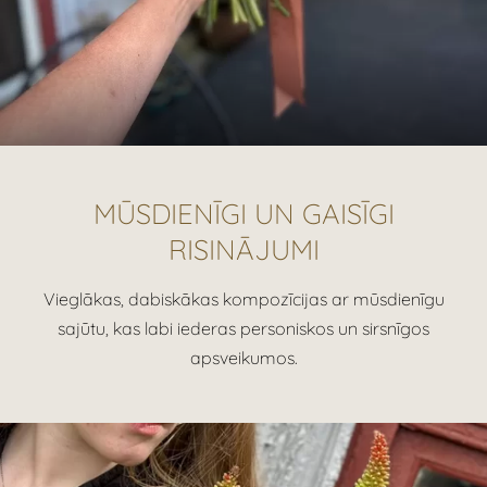
MŪSDIENĪGI UN GAISĪGI
RISINĀJUMI
Vieglākas, dabiskākas kompozīcijas ar mūsdienīgu
sajūtu, kas labi iederas personiskos un sirsnīgos
apsveikumos.