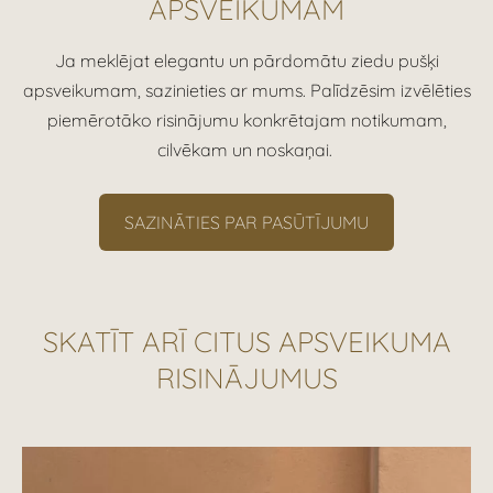
APSVEIKUMAM
Ja meklējat elegantu un pārdomātu ziedu pušķi
apsveikumam, sazinieties ar mums. Palīdzēsim izvēlēties
piemērotāko risinājumu konkrētajam notikumam,
cilvēkam un noskaņai.
SAZINĀTIES PAR PASŪTĪJUMU
SKATĪT ARĪ CITUS APSVEIKUMA
RISINĀJUMUS