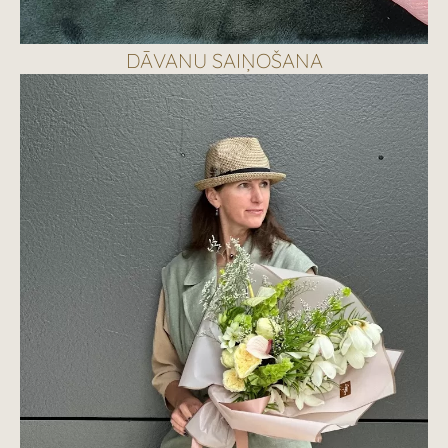
DĀVANU SAIŅOŠANA