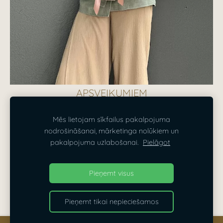
APSVEIKUMIEM
Mēs lietojam sīkfailus pakalpojuma
nodrošināšanai, mārketinga nolūkiem un
SĪKDATNES
pakalpojuma uzlabošanai.
Pielāgot
Dizaina Parks — dekorēšana Rīgā, Pierīgā un visā
Pieņemt visus
Latvijā
Pieņemt tikai nepieciešamos