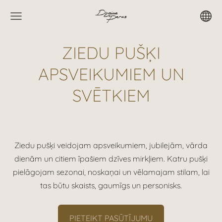
ZIEDU PUŠĶI
APSVEIKUMIEM UN
SVĒTKIEM
Ziedu pušķi veidojam apsveikumiem, jubilejām, vārda
dienām un citiem īpašiem dzīves mirkļiem. Katru pušķi
pielāgojam sezonai, noskaņai un vēlamajam stilam, lai
tas būtu skaists, gaumīgs un personisks.
PIETEIKT PASŪTĪJUMU