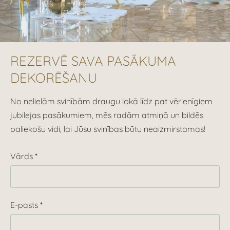
REZERVĒ SAVA PASĀKUMA
DEKORĒŠANU
No nelielām svinībām draugu lokā līdz pat vērienīgiem
jubilejas pasākumiem, mēs radām atmiņā un bildēs
paliekošu vidi, lai Jūsu svinības būtu neaizmirstamas!
Vārds
*
E-pasts
*