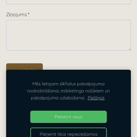
Ziņojums
*
Mēs lietojam sīkfailus pakalpojuma
nodrošināšanai, mārketinga nolūkiem un
SĪKDATNES
pakalpojuma uzlabošanai.
Pielāgot
Dizaina Parks — dekorēšana Rīgā, Pierīgā un visā
Pieņemt visus
Latvijā
Pieņemt tikai nepieciešamos