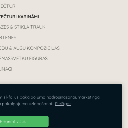
VEČTURI
EČTURI KARINĀMI
ZES & STIKLA TRAUKI
IRTENES
EDU & AUGU KOMPOZĪCIJAS
IEMASSVĒTKU FIGŪRAS
INAGI
VARĪGA INFORMĀCIJA
m sīkfailus pakalpojuma nodrošināšanai, mārketinga
sas cenas norādītas ieskaitot PVN
n pakalpojuma uzlabošanai.
Pielāgot
%.
Pieņemt visus