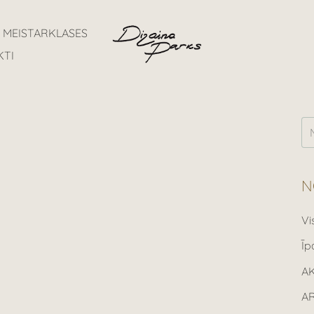
MEISTARKLASES
KTI
N
Vi
Īp
A
A