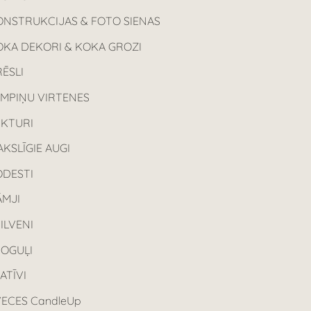
ONSTRUKCIJAS & FOTO SIENAS
OKA DEKORI & KOKA GROZI
ĒSLI
AMPIŅU VIRTENES
UKTURI
KSLĪGIE AUGI
ODESTI
ĀMJI
ILVENI
POGUĻI
ATĪVI
ECES CandleUp