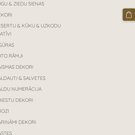
GU & ZIEDU SIENAS
EKORI
ESERTU & KŪKU & UZKODU
ATĪVI
IGŪRAS
OTO RĀMJI
AISMAS DEKORI
LDAUTI & SALVETES
ALDU NUMERĀCIJA
RIESTU DEKORI
ROZI
ARINĀMI DEKORI
ASTES