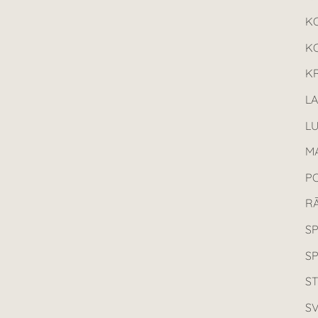
K
K
KR
L
L
MA
P
R
SP
S
ST
SV