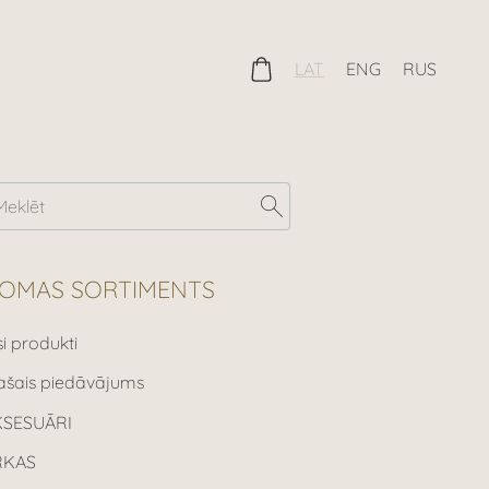
LAT
ENG
RUS
OMAS SORTIMENTS
si produkti
ašais piedāvājums
KSESUĀRI
RKAS