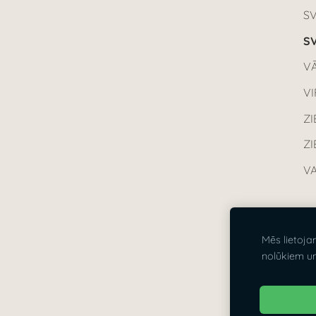
S
SV
VĀ
V
ZI
Z
VA
S
Mēs lietoja
Vi
nolūkiem u
21