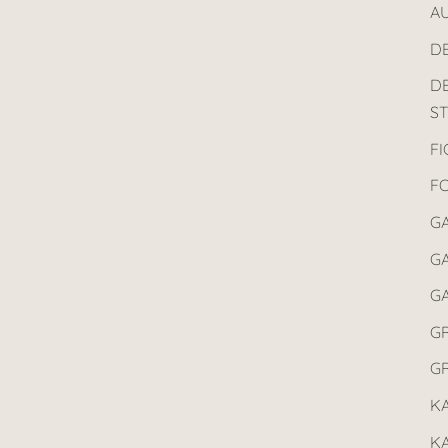
AU
D
D
ST
F
F
G
GA
G
G
G
K
K