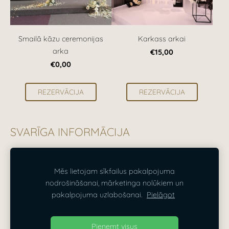
Smailā kāzu ceremonijas
Karkass arkai
arka
€15,00
€0,00
REZERVĀCIJA
REZERVĀCIJA
SVARĪGA INFORMĀCIJA
Visas cenas norādītas ieskaitot PVN 21%.
Mēs lietojam sīkfailus pakalpojuma
nodrošināšanai, mārketinga nolūkiem un
SĪKDATNES
pakalpojuma uzlabošanai.
Pielāgot
Dizaina Parks — dekorēšana Rīgā, Pierīgā un visā
Pieņemt visus