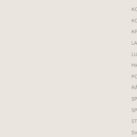
K
K
KR
L
L
MA
P
R
SP
S
ST
SV