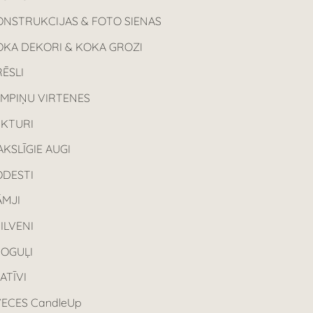
ONSTRUKCIJAS & FOTO SIENAS
OKA DEKORI & KOKA GROZI
ĒSLI
AMPIŅU VIRTENES
UKTURI
KSLĪGIE AUGI
ODESTI
ĀMJI
ILVENI
POGUĻI
ATĪVI
ECES CandleUp