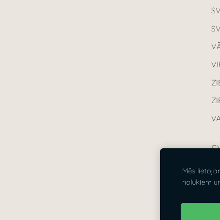
S
S
VĀ
V
ZI
Z
VA
S
Mēs lietoja
Vi
nolūkiem u
21