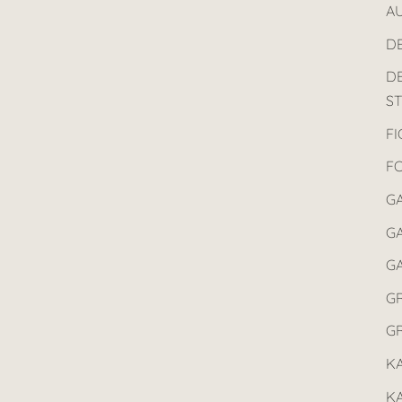
AU
D
D
ST
F
F
G
GA
G
G
G
K
K