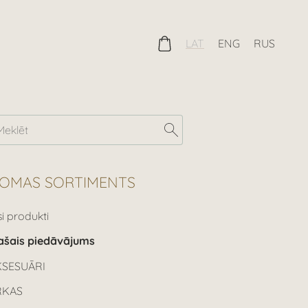
LAT
ENG
RUS
OMAS SORTIMENTS
si produkti
ašais piedāvājums
KSESUĀRI
RKAS