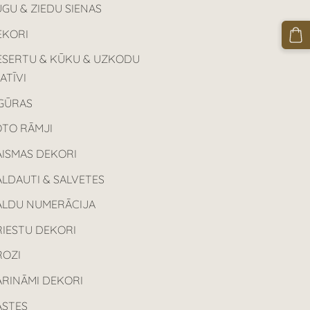
GU & ZIEDU SIENAS
EKORI
ESERTU & KŪKU & UZKODU
ATĪVI
IGŪRAS
OTO RĀMJI
AISMAS DEKORI
LDAUTI & SALVETES
ALDU NUMERĀCIJA
RIESTU DEKORI
ROZI
ARINĀMI DEKORI
ASTES