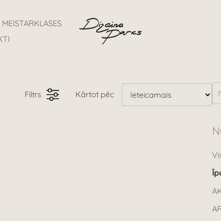
MEISTARKLASES
KTI
Filtrs
Kārtot pēc
N
Vi
Īp
A
A