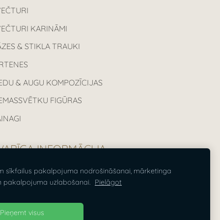
VEČTURI
VEČTURI KARINĀMI
ZES & STIKLA TRAUKI
IRTENES
EDU & AUGU KOMPOZĪCIJAS
IEMASSVĒTKU FIGŪRAS
INAGI
VARĪGA INFORMĀCIJA
m sīkfailus pakalpojuma nodrošināšanai, mārketinga
sas cenas norādītas ieskaitot PVN
n pakalpojuma uzlabošanai.
Pielāgot
%.
Pieņemt visus