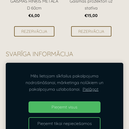
GAISMAS RINĶIS METĀLA
Gaismas prožektori uz
D 60cm
statīva
€6,00
€15,00
REZERVĀCIJA
REZERVĀCIJA
SVARĪGA INFORMĀCIJA
Visas cenas norādītas ieskaitot PVN 21%.
Mēs lietojam sīkfailus pakalpojuma
nodrošināšanai, mārketinga nolūkiem un
SĪKDATNES
pakalpojuma uzlabošanai.
Pielāgot
Dizaina Parks — dekorēšana Rīgā, Pierīgā un visā
Pieņemt visus
Latvijā
Pieņemt tikai nepieciešamos