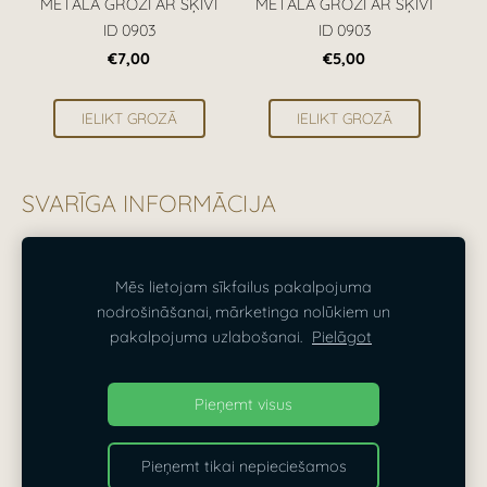
METĀLA GROZI AR ŠĶĪVI
METĀLA GROZI AR ŠĶĪVI
ID 0903
ID 0903
€7,00
€5,00
IELIKT GROZĀ
IELIKT GROZĀ
SVARĪGA INFORMĀCIJA
Visas cenas norādītas ieskaitot PVN 21%.
Mēs lietojam sīkfailus pakalpojuma
nodrošināšanai, mārketinga nolūkiem un
SĪKDATNES
pakalpojuma uzlabošanai.
Pielāgot
Dizaina Parks — dekorēšana Rīgā, Pierīgā un visā
Pieņemt visus
Latvijā
Pieņemt tikai nepieciešamos