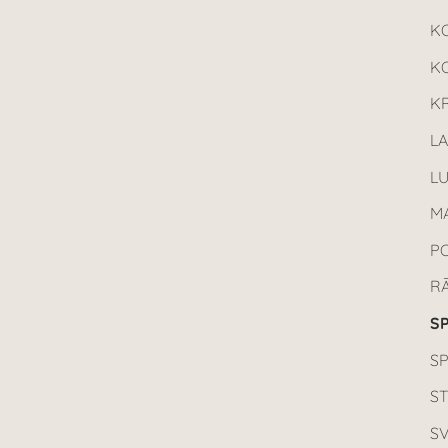
K
K
KR
L
L
MA
P
R
SP
S
ST
SV