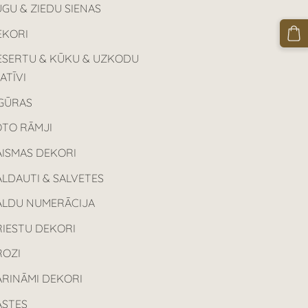
GU & ZIEDU SIENAS
EKORI
ESERTU & KŪKU & UZKODU
ATĪVI
IGŪRAS
OTO RĀMJI
AISMAS DEKORI
LDAUTI & SALVETES
ALDU NUMERĀCIJA
RIESTU DEKORI
ROZI
ARINĀMI DEKORI
ASTES