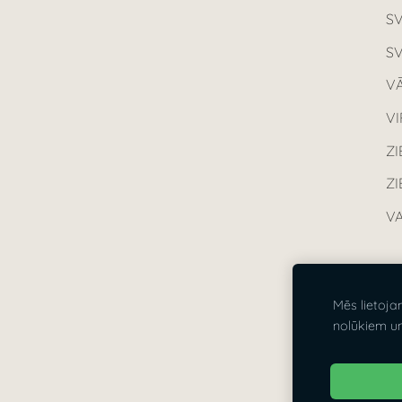
S
S
VĀ
V
ZI
Z
VA
S
Mēs lietoja
Vi
nolūkiem u
21