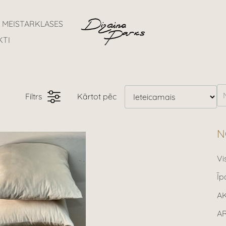
MEISTARKLASES
KTI
Filtrs
Kārtot pēc
N
Vi
Īp
A
A