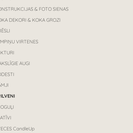
ONSTRUKCIJAS & FOTO SIENAS
OKA DEKORI & KOKA GROZI
ĒSLI
AMPIŅU VIRTENES
UKTURI
KSLĪGIE AUGI
ODESTI
ĀMJI
ILVENI
POGUĻI
ATĪVI
ECES CandleUp