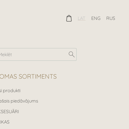
LAT
ENG
RUS
OMAS SORTIMENTS
si produkti
ašais piedāvājums
KSESUĀRI
RKAS