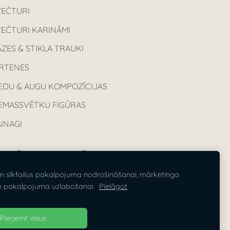
VEČTURI
VEČTURI KARINĀMI
ZES & STIKLA TRAUKI
IRTENES
EDU & AUGU KOMPOZĪCIJAS
IEMASSVĒTKU FIGŪRAS
INAGI
VARĪGA INFORMĀCIJA
m sīkfailus pakalpojuma nodrošināšanai, mārketinga
sas cenas norādītas ieskaitot PVN
n pakalpojuma uzlabošanai.
Pielāgot
%.
Pieņemt visus