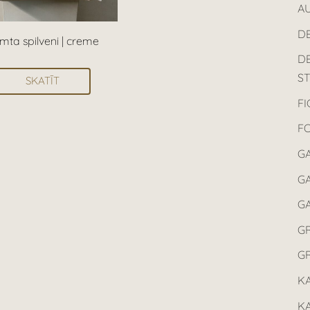
AU
D
mta spilveni | creme
D
ST
SKATĪT
F
F
G
GA
G
G
G
K
K