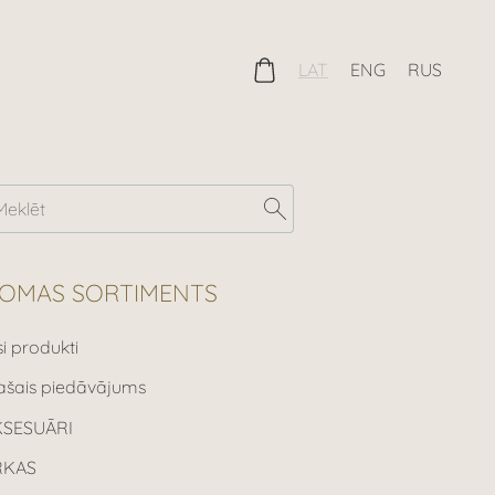
LAT
ENG
RUS
OMAS SORTIMENTS
si produkti
ašais piedāvājums
KSESUĀRI
RKAS