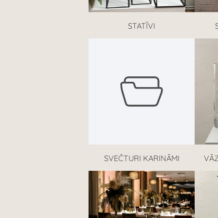
STATĪVI
SVEČTURI KARINĀMI
VĀZ