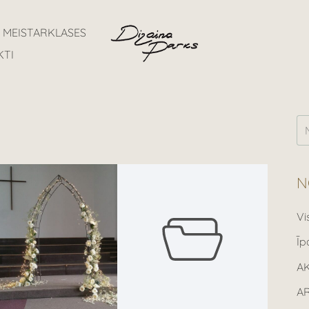
MEISTARKLASES
KTI
N
Vi
Īp
A
A