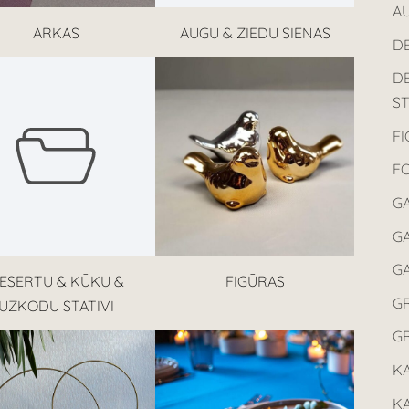
AU
ARKAS
AUGU & ZIEDU SIENAS
D
D
ST
F
F
G
GA
G
ESERTU & KŪKU &
FIGŪRAS
G
UZKODU STATĪVI
G
K
K