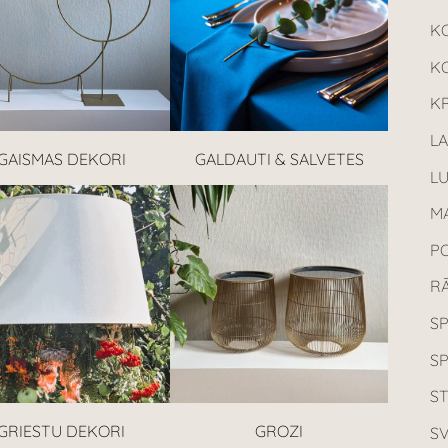
K
K
KR
L
GAISMAS DEKORI
GALDAUTI & SALVETES
L
MA
P
R
SP
S
ST
GRIESTU DEKORI
GROZI
SV