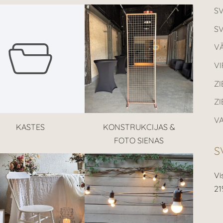
S
S
VĀ
V
ZI
Z
VA
KASTES
KONSTRUKCIJAS &
FOTO SIENAS
S
Vi
21