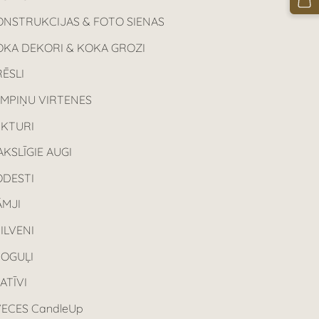
ONSTRUKCIJAS & FOTO SIENAS
OKA DEKORI & KOKA GROZI
ĒSLI
AMPIŅU VIRTENES
UKTURI
KSLĪGIE AUGI
ODESTI
ĀMJI
ILVENI
POGUĻI
ATĪVI
ECES CandleUp