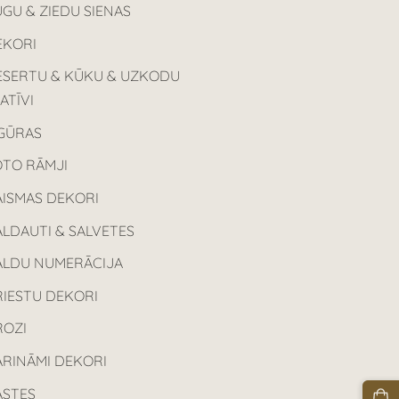
GU & ZIEDU SIENAS
EKORI
ESERTU & KŪKU & UZKODU
ATĪVI
IGŪRAS
OTO RĀMJI
AISMAS DEKORI
LDAUTI & SALVETES
ALDU NUMERĀCIJA
RIESTU DEKORI
ROZI
ARINĀMI DEKORI
ASTES