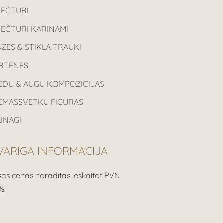
VEČTURI
VEČTURI KARINĀMI
ZES & STIKLA TRAUKI
IRTENES
EDU & AUGU KOMPOZĪCIJAS
IEMASSVĒTKU FIGŪRAS
INAGI
VARĪGA INFORMĀCIJA
sas cenas norādītas ieskaitot PVN
%.