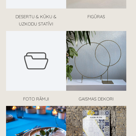
DESERTU & KŪKU &
FIGŪRAS
UZKODU STATĪVI
FOTO RĀMJI
GAISMAS DEKORI