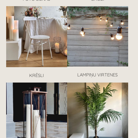
LAMPIŅU VIRTENES
KRĒSLI