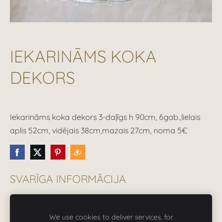
IEKARINĀMS KOKA
DEKORS
Iekarināms koka dekors 3-daļīgs h 90cm, 6gab.,lielais
aplis 52cm, vidējais 38cm,mazais 27cm, noma 5€
SVARĪGA INFORMĀCIJA
Visas cenas norādītas ieskaitot PVN 21%.
We use cookies to deliver services, for