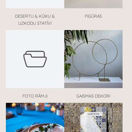
DESERTU & KŪKU &
FIGŪRAS
UZKODU STATĪVI
FOTO RĀMJI
GAISMAS DEKORI