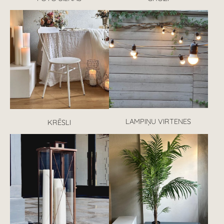
LAMPIŅU VIRTENES
KRĒSLI