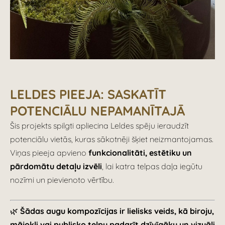
LELDES PIEEJA: SASKATĪT
POTENCIĀLU NEPAMANĪTAJĀ
Šis projekts spilgti apliecina Leldes spēju ieraudzīt
potenciālu vietās, kuras sākotnēji šķiet neizmantojamas.
Viņas pieeja apvieno
funkcionalitāti, estētiku un
pārdomātu detaļu izvēli
, lai katra telpas daļa iegūtu
nozīmi un pievienoto vērtību.
🌿
Šādas augu kompozīcijas ir lielisks veids, kā biroju,
mājokli vai publisko telpu padarīt dzīvīgāku un vizuāli