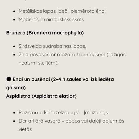
Metāliskas lapas, ideāli piemērota ēnai.
Moderns, minimālistisks skats.
Brunera (Brunnera macrophylla)
Sirdsveida sudrabainas lapas.
Zied pavasarī ar mazām zilām puķēm (līdzīgas
neaizmirstulītēm).
🌑 Ēnai un pusēnai (2–4 h saules vai izkliedēta
gaisma)
Aspidistra (Aspidistra elatior)
Pazīstama kā “dzelzsaugs” – ļoti izturīgs.
Der arī ārā vasarā – podos vai daļēji apjumtās
vietās.