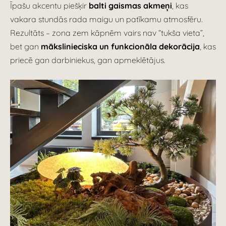
Īpašu akcentu piešķir
balti gaismas akmeņi
, kas
vakara stundās rada maigu un patīkamu atmosfēru.
Rezultāts – zona zem kāpnēm vairs nav “tukša vieta”,
bet gan
mākslinieciska un funkcionāla dekorācija
, kas
priecē gan darbiniekus, gan apmeklētājus.