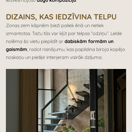
iedvesmojošu
augu kompozīciju
.
DIZAINS, KAS IEDZĪVINA TELPU
Zonas zem kāpnēm bieži paliek ēnā un netiek
izmantotas. Taču tās var kļūt par telpas “odziņu”. Lelde
nolēma šo vietu piepildīt ar
dabiskām formām un
gaismām
, radot risinājumu, kas papildina biroja kopējo
noskaņu un piešķir interjeram vairāk dziļuma.