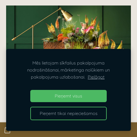
Mēs lietojam sīkfailus pakalpojuma
nodrošināšanai, mārketinga nolūkiem un
pakalpojuma uzlabošanai.
Pielāgot
Dizaina Parks trešo gadu piedalās “Riga Furniture and
Pieņemt visus
Interior 2024” izstādē
Pieņemt tikai nepieciešamos
Ar lepnumu paziņojam, ka
Dizaina Parks
jau trešo
gadu pēc kārtas piedalīsies
Riga Furniture and Interior
izstādē!