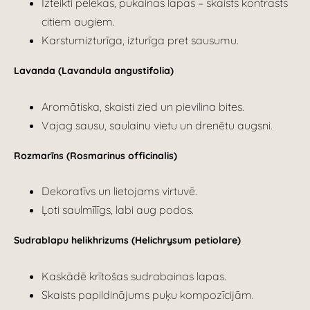
Izteikti pelēkas, pūkainas lapas – skaists kontrasts
citiem augiem.
Karstumizturīga, izturīga pret sausumu.
Lavanda (Lavandula angustifolia)
Aromātiska, skaisti zied un pievilina bites.
Vajag sausu, saulainu vietu un drenētu augsni.
Rozmarīns (Rosmarinus officinalis)
Dekoratīvs un lietojams virtuvē.
Ļoti saulmīlīgs, labi aug podos.
Sudrablapu helikhrizums (Helichrysum petiolare)
Kaskādē krītošas sudrabainas lapas.
Skaists papildinājums puķu kompozīcijām.