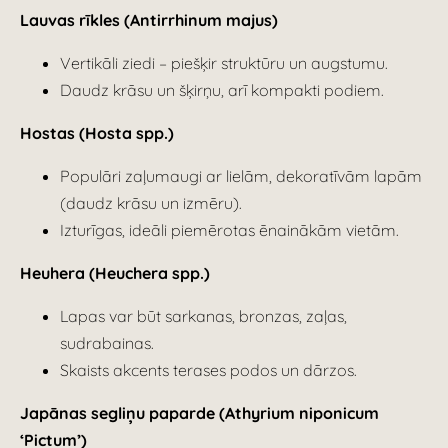
Lauvas rīkles (Antirrhinum majus)
Vertikāli ziedi – piešķir struktūru un augstumu.
Daudz krāsu un šķirņu, arī kompakti podiem.
Hostas (Hosta spp.)
Populāri zaļumaugi ar lielām, dekoratīvām lapām
(daudz krāsu un izmēru).
Izturīgas, ideāli piemērotas ēnainākām vietām.
Heuhera (Heuchera spp.)
Lapas var būt sarkanas, bronzas, zaļas,
sudrabainas.
Skaists akcents terases podos un dārzos.
Japānas segliņu paparde (Athyrium niponicum
‘Pictum’)