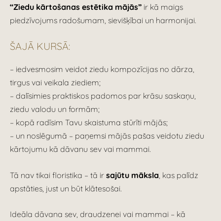
“Ziedu kārtošanas estētika mājās”
ir kā maigs
piedzīvojums radošumam, sievišķībai un harmonijai.
ŠAJĀ KURSĀ:
– iedvesmosim veidot ziedu kompozīcijas no dārza,
tirgus vai veikala ziediem;
– dalīsimies praktiskos padomos par krāsu saskaņu,
ziedu valodu un formām;
– kopā radīsim Tavu skaistuma stūrīti mājās;
– un noslēgumā – paņemsi mājās pašas veidotu ziedu
kārtojumu kā dāvanu sev vai mammai.
Tā nav tikai floristika – tā ir
sajūtu māksla
, kas palīdz
apstāties, just un būt klātesošai.
Ideāla dāvana sev, draudzenei vai mammai – kā