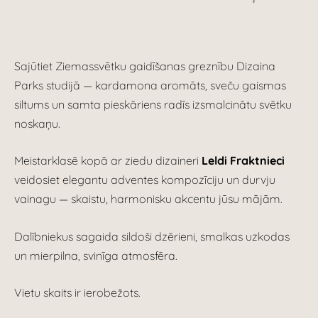
Sajūtiet Ziemassvētku gaidīšanas greznību Dizaina
Parks studijā — kardamona aromāts, sveču gaismas
siltums un samta pieskāriens radīs izsmalcinātu svētku
noskaņu.
Meistarklasē kopā ar ziedu dizaineri
Leldi Fraktnieci
veidosiet elegantu adventes kompozīciju un durvju
vainagu — skaistu, harmonisku akcentu jūsu mājām.
Dalībniekus sagaida sildoši dzērieni, smalkas uzkodas
un mierpilna, svinīga atmosfēra.
Vietu skaits ir ierobežots.