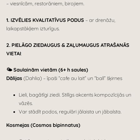
– viesnīcām, restorāniem, birojiem.
1.
IZVĒLIES KVALITATĪVUS PODUS
– ar drenāžu,
laikapstākļiem izturīgus.
2. PIELĀGO ZIEDAUGUS & ZAĻUMAUGUS ATRAŠANĀS
VIETAI
:
🌤️ Saulainām vietām (6+ h saules)
Dālijas
(Dahlia) – īpaši “cafe au lait” un “ball” šķirnes
Lieli, bagātīgi ziedi. Stilīgs akcents kompozīcijās un
vāzēs.
Var stādīt podos, regulāri jālaista un jābalsta.
Kosmejas (Cosmos bipinnatus)