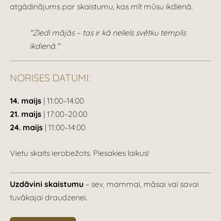
atgādinājums par skaistumu, kas mīt mūsu ikdienā.
"Ziedi mājās – tas ir kā neliels svētku templis
ikdienā."
NORISES DATUMI:
14. maijs
| 11:00–14:00
21. maijs
| 17:00–20:00
24. maijs
| 11:00–14:00
Vietu skaits ierobežots. Piesakies laikus!
Uzdāvini skaistumu
– sev, mammai, māsai vai savai
tuvākajai draudzenei.