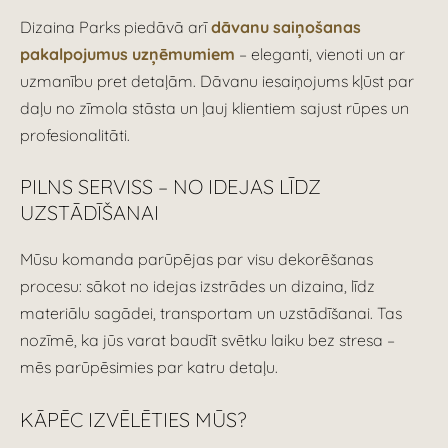
Dizaina Parks piedāvā arī
dāvanu saiņošanas
pakalpojumus uzņēmumiem
– eleganti, vienoti un ar
uzmanību pret detaļām. Dāvanu iesaiņojums kļūst par
daļu no zīmola stāsta un ļauj klientiem sajust rūpes un
profesionalitāti.
PILNS SERVISS – NO IDEJAS LĪDZ
UZSTĀDĪŠANAI
Mūsu komanda parūpējas par visu dekorēšanas
procesu: sākot no idejas izstrādes un dizaina, līdz
materiālu sagādei, transportam un uzstādīšanai. Tas
nozīmē, ka jūs varat baudīt svētku laiku bez stresa –
mēs parūpēsimies par katru detaļu.
KĀPĒC IZVĒLĒTIES MŪS?