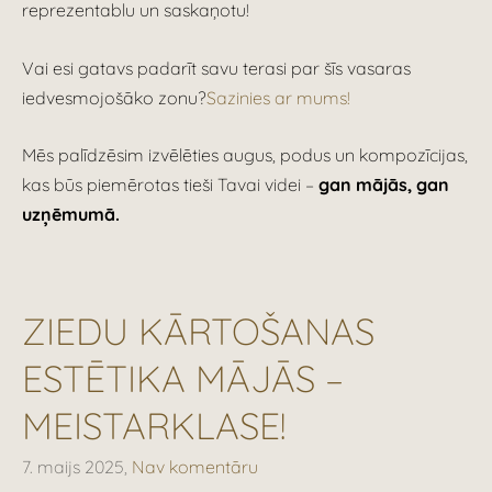
reprezentablu un saskaņotu!
Vai esi gatavs padarīt savu terasi par šīs vasaras
iedvesmojošāko zonu?
Sazinies ar mums!
Mēs palīdzēsim izvēlēties augus, podus un kompozīcijas,
kas būs piemērotas tieši Tavai videi –
gan mājās, gan
uzņēmumā.
ZIEDU KĀRTOŠANAS
ESTĒTIKA MĀJĀS –
MEISTARKLASE!
7. maijs 2025,
Nav komentāru