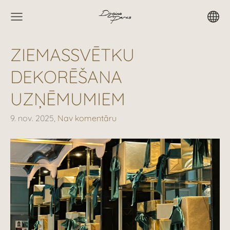
ZIEMASSVĒTKU
DEKORĒŠANA
UZŅĒMUMIEM
9. nov. 2025,
Nav komentāru