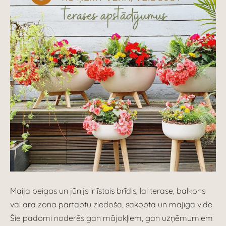
Maija beigas un jūnijs ir īstais brīdis, lai terase, balkons
vai āra zona pārtaptu ziedošā, sakoptā un mājīgā vidē.
Šie padomi noderēs gan mājokļiem, gan uzņēmumiem