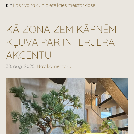
👉
Lasīt vairāk un pieteikties meistarklasei
KĀ ZONA ZEM KĀPNĒM
KĻUVA PAR INTERJERA
AKCENTU
30. aug. 2025,
Nav komentāru