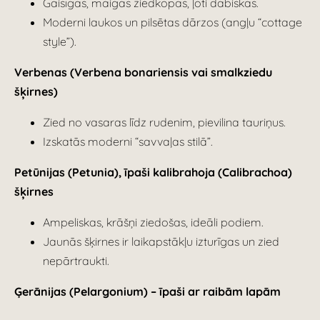
Gaisīgas, maigas ziedkopas, ļoti dabiskas.
Moderni laukos un pilsētas dārzos (angļu “cottage
style”).
Verbenas (Verbena bonariensis vai smalkziedu
šķirnes)
Zied no vasaras līdz rudenim, pievilina tauriņus.
Izskatās moderni “savvaļas stilā”.
Petūnijas (Petunia), īpaši kalibrahoja (Calibrachoa)
šķirnes
Ampeliskas, krāšņi ziedošas, ideāli podiem.
Jaunās šķirnes ir laikapstākļu izturīgas un zied
nepārtraukti.
Ģerānijas (Pelargonium) – īpaši ar raibām lapām