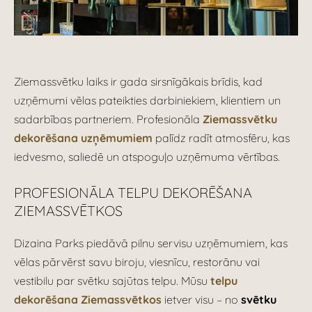
Ziemassvētku laiks ir gada sirsnīgākais brīdis, kad
uzņēmumi vēlas pateikties darbiniekiem, klientiem un
sadarbības partneriem. Profesionāla
Ziemassvētku
dekorēšana uzņēmumiem
palīdz radīt atmosfēru, kas
iedvesmo, saliedē un atspoguļo uzņēmuma vērtības.
PROFESIONĀLA TELPU DEKORĒŠANA
ZIEMASSVĒTKOS
Dizaina Parks piedāvā pilnu servisu uzņēmumiem, kas
vēlas pārvērst savu biroju, viesnīcu, restorānu vai
vestibilu par svētku sajūtas telpu. Mūsu
telpu
dekorēšana Ziemassvētkos
ietver visu – no
svētku