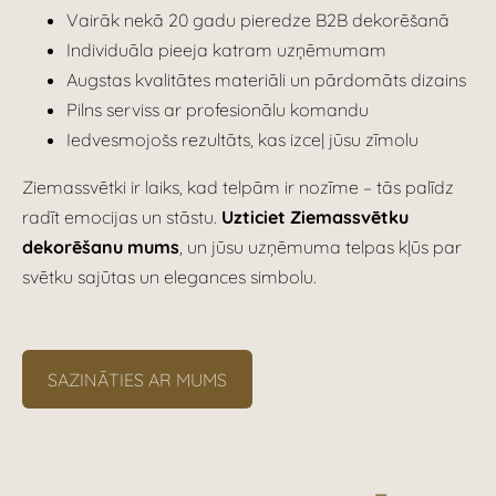
Vairāk nekā 20 gadu pieredze B2B dekorēšanā
Individuāla pieeja katram uzņēmumam
Augstas kvalitātes materiāli un pārdomāts dizains
Pilns serviss ar profesionālu komandu
Iedvesmojošs rezultāts, kas izceļ jūsu zīmolu
Ziemassvētki ir laiks, kad telpām ir nozīme – tās palīdz
radīt emocijas un stāstu.
Uzticiet Ziemassvētku
dekorēšanu mums
, un jūsu uzņēmuma telpas kļūs par
svētku sajūtas un elegances simbolu.
SAZINĀTIES AR MUMS