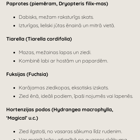
Paprotes (piemēram, Dryopteris filix-mas)
Dabisks, mežam raksturīgs skats.
Izturīgas, lieliski jūtas ēnainā un mitrā vietā.
Tiarella (Tiarella cordifolia)
Mazas, mežainas lapas un ziedi.
Kombinē labi ar hostām un papardēm.
Fuksijas (Fuchsia)
Karājamas ziedkopas, eksotisks izskats.
Zied ēnā, ideāli podiem, īpaši nojumēs vai lapenēs.
Hortenzijas podos (Hydrangea macrophylla,
‘Magical’ u.c.)
Zied ilgstoši, no vasaras sākuma līdz rudenim.
Var mainīt krāsu atkarībā no augsnes skābuma.