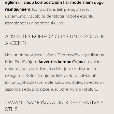
eglēm
un
ziedu kompozīcijām
līdz
moderniem augu
risinājumiem
. Katrs dizains tiek pielāgots jūsu
uzņēmuma vizuālajai identitātei, radot elegantu,
izsmalcinātu un harmonisku vidi.
ADVENTES KOMPOZĪCIJAS UN SEZONĀLIE
AKCENTI
Līdz ar pirmo Adventi sākas Ziemassvētku gaidīšanas
laiks. Piedāvājam
Adventes kompozīcijas
un galda
dekorus, kas papildina jūsu interjeru ar siltumu un
svinīgumu. Katrs risinājums tiek veidots individuāli,
izmantojot dabiskus materiālus, kvalitatīvas sveces un
sezonas ziedus, kas izceļ jūsu uzņēmuma raksturu.
DĀVANU SAIŅOŠANA UN KORPORATĪVAIS
STILS