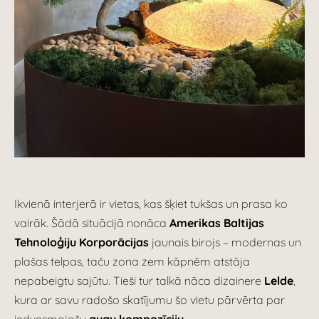
Ikvienā interjerā ir vietas, kas šķiet tukšas un prasa ko
vairāk. Šādā situācijā nonāca
Amerikas Baltijas
Tehnoloģiju Korporācijas
jaunais birojs – modernas un
plašas telpas, taču zona zem kāpnēm atstāja
nepabeigtu sajūtu. Tieši tur talkā nāca dizainere
Lelde
,
kura ar savu radošo skatījumu šo vietu pārvērta par