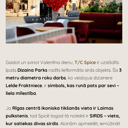
Gaidot un svinot Valentīna dienu,
T/C Spice
ir uzstādīts
īpašs
Dizaina Parks
radīts lielformāta sirds objekts. Šis
3
metru diametra roku darbs
, ko veidojusi dizainere
Lelde Fraktniece
, ir
simbols, kas runā pats par sevi –
liela mīlestība
.
Ja
Rīgas centrā ikoniska tikšanās vieta ir Laimas
pulkstenis
, tad Spicē tagad tā noteikti ir
SIRDS – vieta,
kur satiekas divas sirdis
. Aicinām apmeklēt, iemūžināt