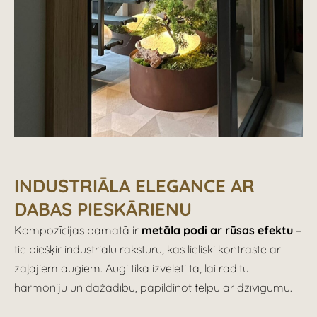
INDUSTRIĀLA ELEGANCE AR
DABAS PIESKĀRIENU
Kompozīcijas pamatā ir
metāla podi ar rūsas efektu
–
tie piešķir industriālu raksturu, kas lieliski kontrastē ar
zaļajiem augiem. Augi tika izvēlēti tā, lai radītu
harmoniju un dažādību, papildinot telpu ar dzīvīgumu.