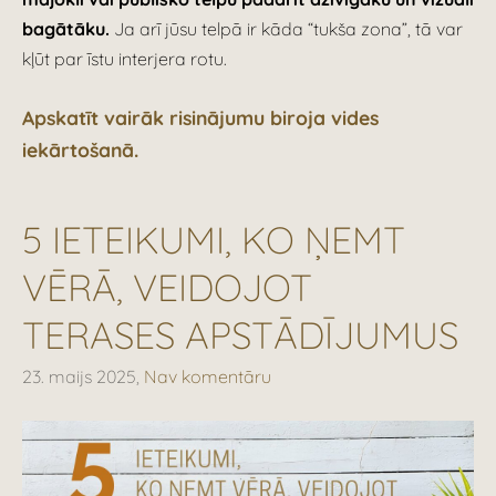
bagātāku.
Ja arī jūsu telpā ir kāda “tukša zona”, tā var
kļūt par īstu interjera rotu.
Apskatīt vairāk risinājumu biroja vides
iekārtošanā.
5 IETEIKUMI, KO ŅEMT
VĒRĀ, VEIDOJOT
TERASES APSTĀDĪJUMUS
23. maijs 2025,
Nav komentāru