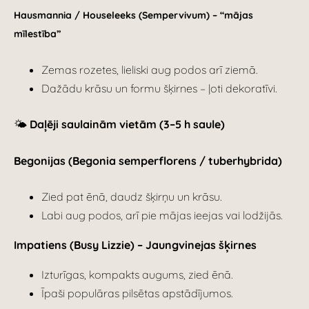
Hausmannia / Houseleeks (Sempervivum) – “mājas
mīlestība”
Zemas rozetes, lieliski aug podos arī ziemā.
Dažādu krāsu un formu šķirnes – ļoti dekoratīvi.
🌤️
Daļēji saulainām vietām (3–5 h saule)
Begonijas (Begonia semperflorens / tuberhybrida)
Zied pat ēnā, daudz šķirņu un krāsu.
Labi aug podos, arī pie mājas ieejas vai lodžijās.
Impatiens (Busy Lizzie) – Jaungvinejas šķirnes
Izturīgas, kompakts augums, zied ēnā.
Īpaši populāras pilsētas apstādījumos.