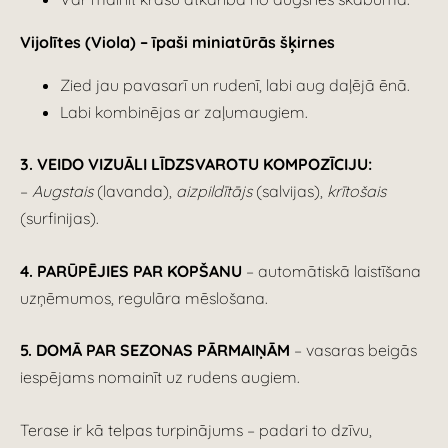
Vijolītes (Viola) – īpaši miniatūrās šķirnes
Zied jau pavasarī un rudenī, labi aug daļējā ēnā.
Labi kombinējas ar zaļumaugiem.
3. VEIDO VIZUĀLI LĪDZSVAROTU KOMPOZĪCIJU:
–
Augstais
(lavanda),
aizpildītājs
(salvijas),
krītošais
(surfinijas).
4.
PARŪPĒJIES PAR KOPŠANU
– automātiskā laistīšana
uzņēmumos, regulāra mēslošana.
5.
DOMĀ PAR SEZONAS PĀRMAIŅĀM
– vasaras beigās
iespējams nomainīt uz rudens augiem.
Terase ir kā telpas turpinājums – padari to dzīvu,