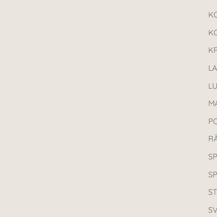
K
K
KR
L
L
MA
P
R
SP
S
ST
SV