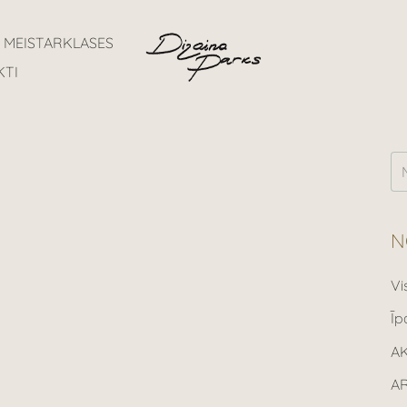
MEISTARKLASES
KTI
N
Vi
Īp
A
A