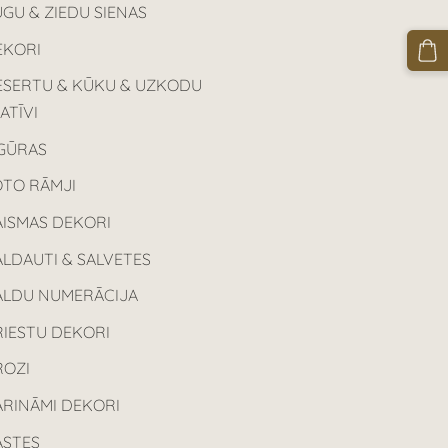
GU & ZIEDU SIENAS
EKORI
ESERTU & KŪKU & UZKODU
ATĪVI
IGŪRAS
OTO RĀMJI
AISMAS DEKORI
LDAUTI & SALVETES
ALDU NUMERĀCIJA
RIESTU DEKORI
ROZI
ARINĀMI DEKORI
ASTES