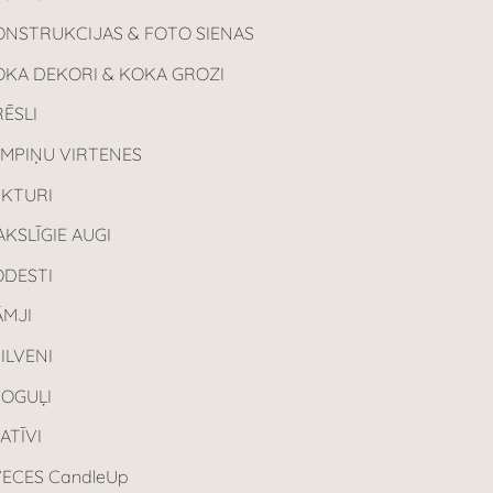
ONSTRUKCIJAS & FOTO SIENAS
OKA DEKORI & KOKA GROZI
ĒSLI
AMPIŅU VIRTENES
UKTURI
KSLĪGIE AUGI
ODESTI
ĀMJI
ILVENI
POGUĻI
ATĪVI
ECES CandleUp