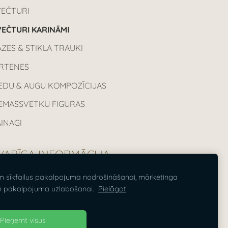
VEČTURI
EČTURI KARINĀMI
ZES & STIKLA TRAUKI
IRTENES
EDU & AUGU KOMPOZĪCIJAS
IEMASSVĒTKU FIGŪRAS
INAGI
VARĪGA INFORMĀCIJA
m sīkfailus pakalpojuma nodrošināšanai, mārketinga
sas cenas norādītas ieskaitot PVN
n pakalpojuma uzlabošanai.
Pielāgot
%.
Pieņemt visus