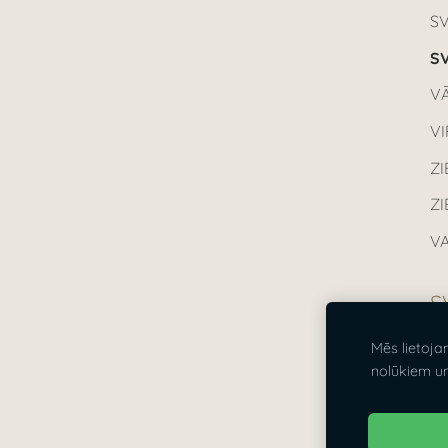
S
SV
VĀ
V
ZI
Z
VA
S
Mēs lietoja
Vi
nolūkiem u
21