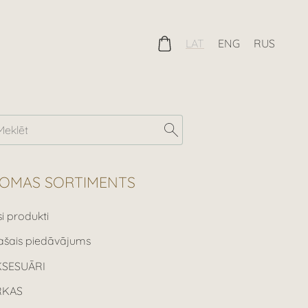
LAT
ENG
RUS
OMAS SORTIMENTS
si produkti
ašais piedāvājums
KSESUĀRI
RKAS