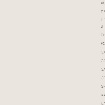
AU
D
D
ST
F
F
G
GA
G
G
G
K
K