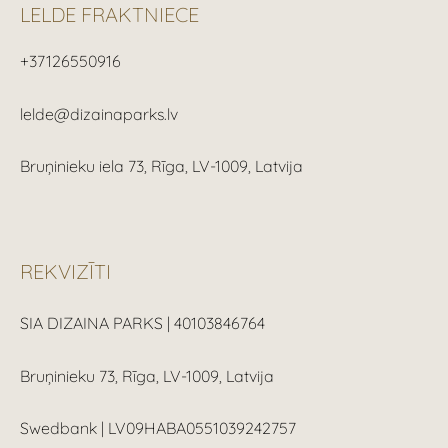
LELDE FRAKTNIECE
+37126550916
lelde@dizainaparks.lv
Bruņinieku iela 73, Rīga, LV-1009, Latvija
REKVIZĪTI
SIA DIZAINA PARKS |
40103846764
Bruņinieku 73, Rīga, LV-1009, Latvija
Swedbank | LV09HABA0551039242757