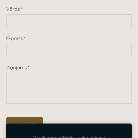
Vārds
*
E-pasts
*
Ziņojums
*
Mēs lietojam sīkfailus pakalpojuma