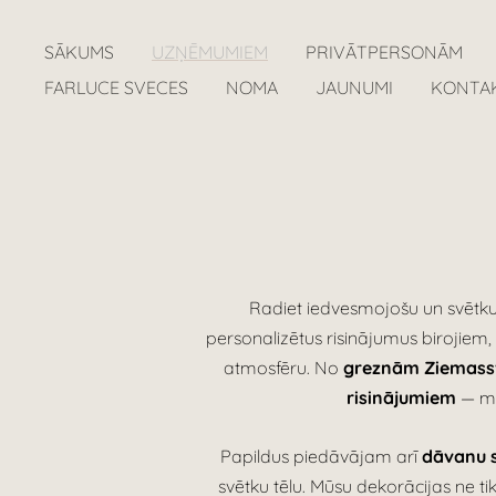
SĀKUMS
UZŅĒMUMIEM
PRIVĀTPERSONĀM
FARLUCE SVECES
NOMA
JAUNUMI
KONTA
Radiet iedvesmojošu un svēt
personalizētus risinājumus birojiem,
atmosfēru. No
greznām Ziemass
risinājumiem
— mē
Papildus piedāvājam arī
dāvanu s
svētku tēlu. Mūsu dekorācijas ne ti