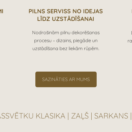
MI
PILNS SERVISS NO IDEJAS
LĪDZ UZSTĀDĪŠANAI
Nodrošinām pilnu dekorēšanas
procesu – dizains, piegāde un
ra
uzstādīšana bez liekām rūpēm.
SAZINĀTIES AR MUMS
SSVĒTKU KLASIKA | ZAĻŠ | SARKANS |