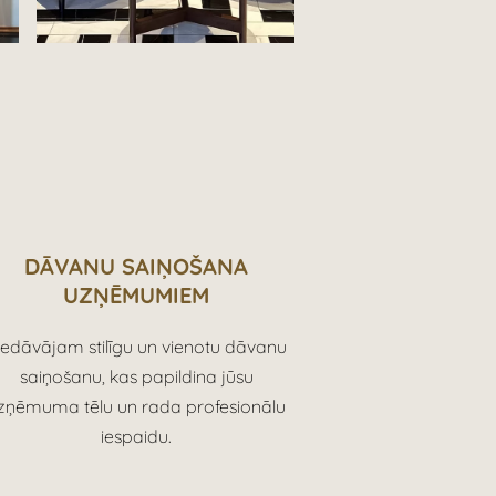
D
ĀVANU SAIŅOŠANA
UZŅĒMUMIEM
iedāvājam stilīgu un vienotu dāvanu
saiņošanu, kas papildina jūsu
zņēmuma tēlu un rada profesionālu
iespaidu.