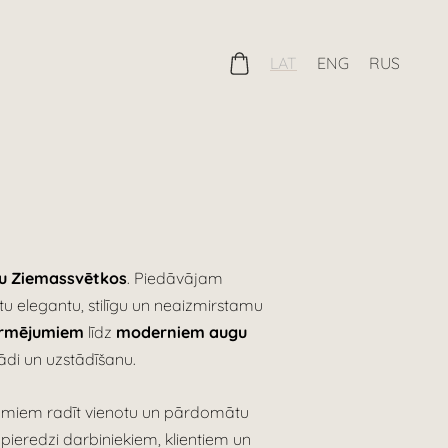
LAT
ENG
RUS
nu Ziemassvētkos
. Piedāvājam
tu elegantu, stilīgu un neaizmirstamu
ormējumiem
līdz
moderniem augu
ādi un uzstādīšanu.
umiem radīt vienotu un pārdomātu
 pieredzi darbiniekiem, klientiem un