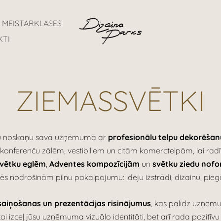
MEISTARKLASES
KTI
ZIEMASSVĒTKI
ku noskaņu savā uzņēmumā ar
profesionālu telpu dekorēša
 konferenču zālēm, vestibiliem un citām komerctelpām, lai radī
vētku eglēm
,
Adventes kompozīcijām
un
svētku ziedu nof
s nodrošinām pilnu pakalpojumu: ideju izstrādi, dizainu, pieg
aiņošanas un prezentācijas risinājumus
, kas palīdz uzņēm
kai izceļ jūsu uzņēmuma vizuālo identitāti, bet arī rada pozitīvu