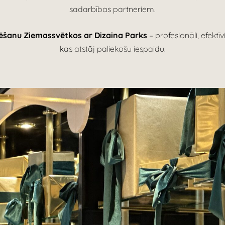
sadarbības partneriem.
šanu Ziemassvētkos ar Dizaina Parks
– profesionāli, efektī
kas atstāj paliekošu iespaidu.