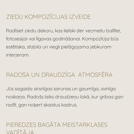
ZIEDU KOMPOZĪCIJAS IZVEIDE
Radīsiet ziedu dekoru, kas lieliski der vecmeitu ballītei,
fotosesijai vai līgavas godināšanai. Kompozīcija būs
estētiska, stabila un viegli pielāgojama jebkuram
interjeram.
RADOŠA UN DRAUDZĪGA ATMOSFĒRA
Jūs sagaida sirsnīgas sarunas un gaumīga, svinīga
noskaņa. Radošs laiks draudzeņu lokā, kur gribas gan
radīt, gan noķert skaistus kadrus.
PIEREDZES BAGĀTA MEISTARKLASES
VADĪTĀJA