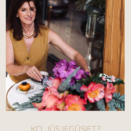
KO JŪS IEGŪSIET?