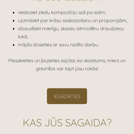
veidosiet ziedu kompozīciju soli pa solim,
uzzināsiet par krāsu saskaņošanu un proporcijām,
izbaudīsiet mierīgu, skaistu atmosfēru draudzeņu
lokā,
mājās dosieties ar savu radīto darbu
Piesakieties
un ļaujieties sajūtai, ka skaistums, miers un
greznība var tapt jūsu rokās!
IEGĀDĀTIES
KAS JŪS SAGAIDA?