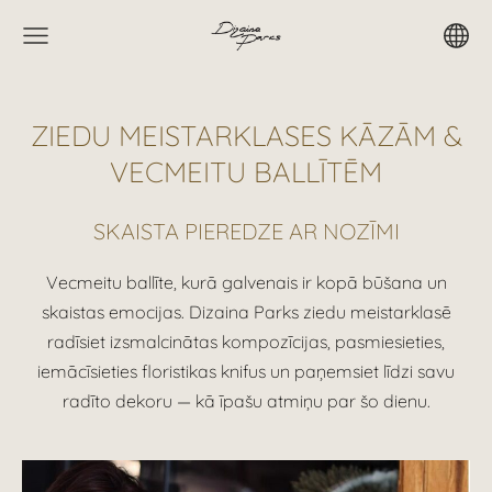
ZIEDU MEISTARKLASES KĀZĀM &
VECMEITU BALLĪTĒM
SKAISTA PIEREDZE AR NOZĪMI
Vecmeitu ballīte, kurā galvenais ir kopā būšana un
skaistas emocijas. Dizaina Parks ziedu meistarklasē
radīsiet izsmalcinātas kompozīcijas, pasmiesieties,
iemācīsieties floristikas knifus un paņemsiet līdzi savu
radīto dekoru — kā īpašu atmiņu par šo dienu.