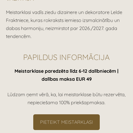
Meistarklasi vadīs ziedu dizainere un dekoratore Lelde
Fraktniece, kuras rokraksts iemieso izsmalcinātību un
dabas harmoniju, neizmirstot par 2026./2027. gada
tendencēm.
PAPILDUS INFORMĀCIJA
Meistarklase paredzēta līdz 6-12 dalībniecēm |
dalības maksa EUR 49
Lūdzam ņemt vērā, ka, lai meistarklase būtu rezervēta,
nepieciešama 100% priekšapmaksa.
PIETEIKT MEISTARKLASI