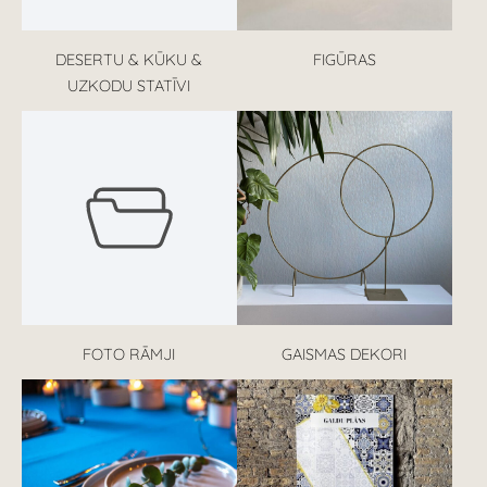
DESERTU & KŪKU &
FIGŪRAS
UZKODU STATĪVI
FOTO RĀMJI
GAISMAS DEKORI