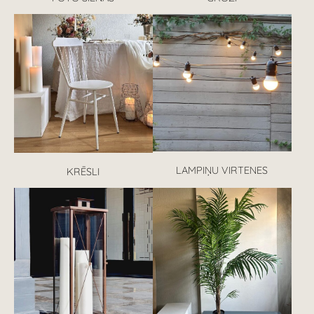
LAMPIŅU VIRTENES
KRĒSLI