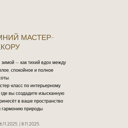
НИЙ МАСТЕР-
ЕКОРУ
 зимой — как тихий вдох между
лое, спокойное и полное
соты.
стер-класс по интерьерному
, где вы создадите изысканную
ринесёт в ваше пространство
и гармонию природы.
6.11.2025. | 8.11.2025.